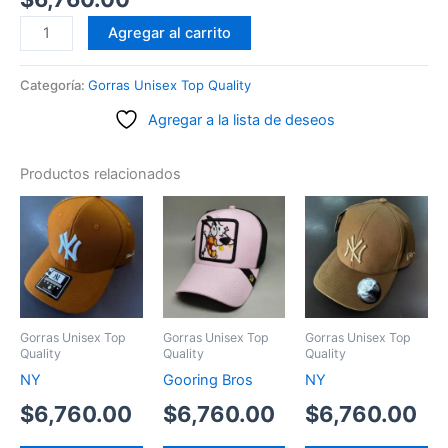
Made
Agregar al carrito
in
mato
Categoría:
Gorras Unisex Top Quality
segunda
Agregar a la lista de deseos
línea
cantidad
Productos relacionados
Gorras Unisex Top
Gorras Unisex Top
Gorras Unisex Top
Quality
Quality
Quality
NY
Gooring Bros
NY
$
6,760.00
$
6,760.00
$
6,760.00