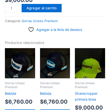
Agro
Agregar al carrito
Farm
cantidad
Categoría:
Gorras Unisex Premium
Agregar a la lista de deseos
Productos relacionados
Gorras Unisex
Gorras Unisex
Gorras Unisex
Premium
Premium
Premium
Bebida
Bebida
Sharecropper
primera linea
$
6,760.00
$
6,760.00
$
9,000.00