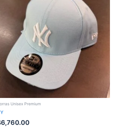
orras Unisex Premium
NY
$
6,760.00