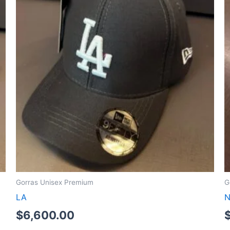
Gorras Unisex Premium
G
LA
$
6,600.00