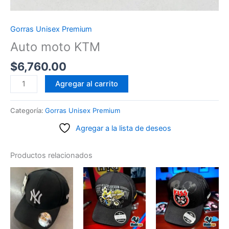
Gorras Unisex Premium
Auto moto KTM
$
6,760.00
Auto
Agregar al carrito
moto
KTM
Categoría:
Gorras Unisex Premium
cantidad
Agregar a la lista de deseos
Productos relacionados