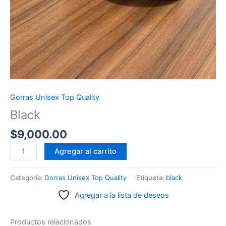
Gorras Unisex Top Quality
Black
$
9,000.00
Black
Agregar al carrito
cantidad
Categoría:
Gorras Unisex Top Quality
Etiqueta:
black
Agregar a la lista de deseos
Productos relacionados