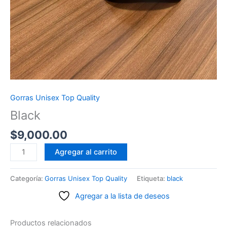
Gorras Unisex Top Quality
Black
$
9,000.00
Black
Agregar al carrito
cantidad
Categoría:
Gorras Unisex Top Quality
Etiqueta:
black
Agregar a la lista de deseos
Productos relacionados