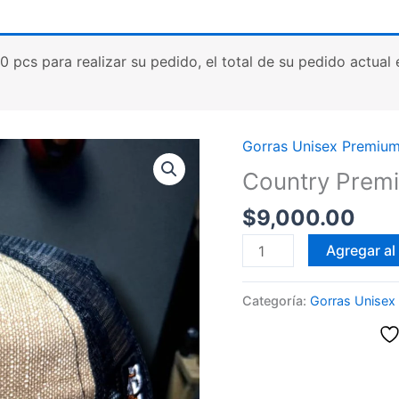
cs para realizar su pedido, el total de su pedido actual es
Gorras Unisex Premiu
Country Prem
$
9,000.00
Country
Agregar al 
Premium
cantidad
Categoría:
Gorras Unisex