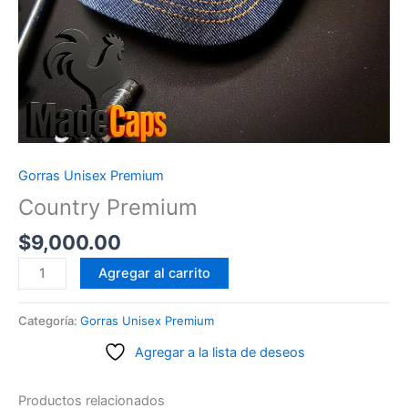
Gorras Unisex Premium
Country Premium
$
9,000.00
Country
Agregar al carrito
Premium
cantidad
Categoría:
Gorras Unisex Premium
Agregar a la lista de deseos
Productos relacionados