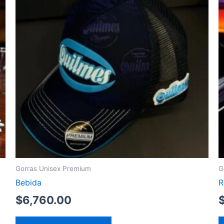
Gorras Unisex Premium
G
Bebida
R
$
6,760.00