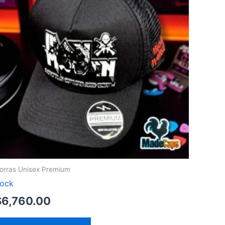
orras Unisex Premium
ock
$
6,760.00