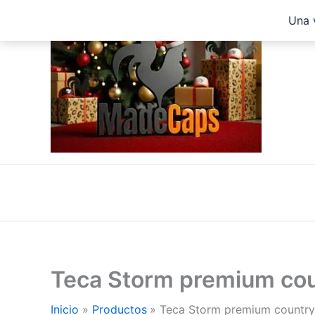
Ir
Una 
al
contenido
Teca Storm premium co
Inicio
Productos
Teca Storm premium countr