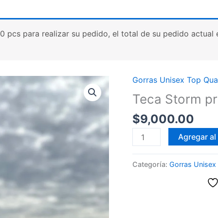
cs para realizar su pedido, el total de su pedido actual es
Gorras Unisex Top Qual
Teca Storm p
$
9,000.00
Teca
Agregar al 
Storm
premium
Categoría:
Gorras Unisex 
country
cantidad