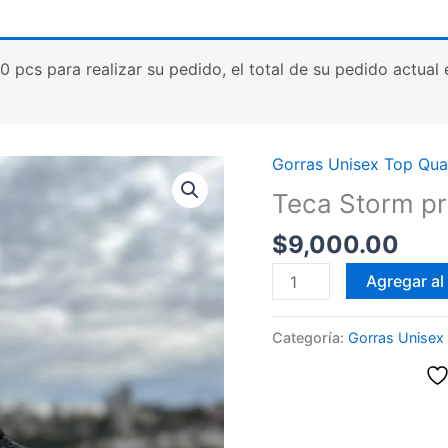
cs para realizar su pedido, el total de su pedido actual es
Gorras Unisex Top Qual
Teca Storm p
$
9,000.00
Teca
Agregar al 
Storm
premium
Categoría:
Gorras Unisex 
country
cantidad