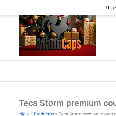
Ir
Una 
al
contenido
Teca Storm premium co
Inicio
Productos
Teca Storm premium countr