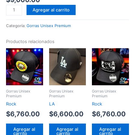
Jordan
Agregar al carrito
plana
premium
Categoría:
Gorras Unisex Premium
cantidad
Productos relacionados
Gorras Unisex
Gorras Unisex
Gorras Unisex
Premium
Premium
Premium
Rock
LA
Rock
$
6,760.00
$
6,600.00
$
6,760.00
Agregar al
Agregar al
Agregar al
carrito
carrito
carrito