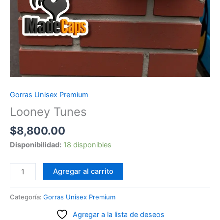
Gorras Unisex Premium
Looney Tunes
$
8,800.00
Disponibilidad:
18 disponibles
Looney
Agregar al carrito
Tunes
cantidad
Categoría:
Gorras Unisex Premium
Agregar a la lista de deseos