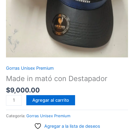
Gorras Unisex Premium
Made in mató con Destapador
$
9,000.00
Made
Agregar al carrito
in
mató
Categoría:
Gorras Unisex Premium
con
Agregar a la lista de deseos
Destapador