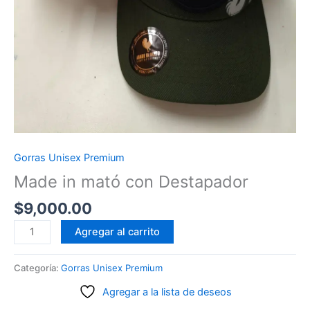
Gorras Unisex Premium
Made in mató con Destapador
$
9,000.00
Made
Agregar al carrito
in
mató
Categoría:
Gorras Unisex Premium
con
Agregar a la lista de deseos
Destapador