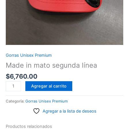
Gorras Unisex Premium
Made in mato segunda línea
$
6,760.00
Made
Agregar al carrito
in
mato
Categoría:
Gorras Unisex Premium
segunda
Agregar a la lista de deseos
línea
cantidad
Productos relacionados