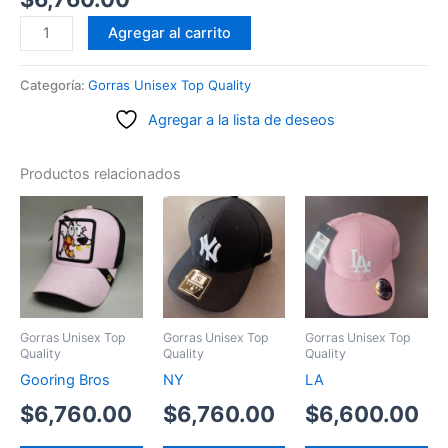
Made
Agregar al carrito
in
mato
Categoría:
Gorras Unisex Top Quality
segunda
Agregar a la lista de deseos
línea
cantidad
Productos relacionados
Gorras Unisex Top
Gorras Unisex Top
Gorras Unisex Top
Quality
Quality
Quality
Gooring Bros
NY
LA
$
6,760.00
$
6,760.00
$
6,600.00