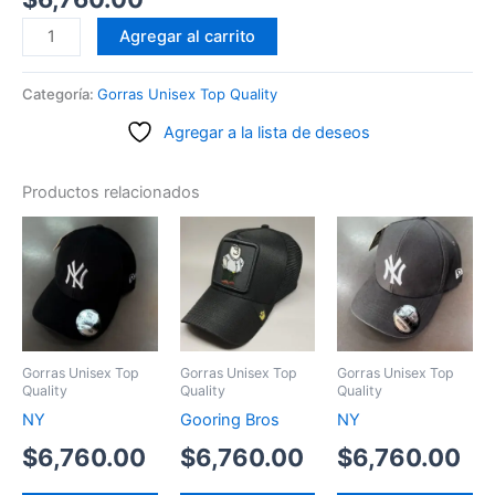
Made
Agregar al carrito
in
mato
Categoría:
Gorras Unisex Top Quality
segunda
Agregar a la lista de deseos
línea
cantidad
Productos relacionados
Gorras Unisex Top
Gorras Unisex Top
Gorras Unisex Top
Quality
Quality
Quality
NY
Gooring Bros
NY
$
6,760.00
$
6,760.00
$
6,760.00