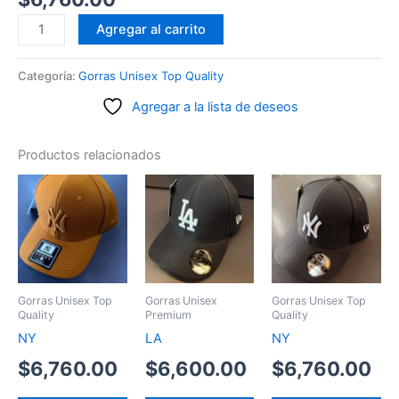
Made
Agregar al carrito
in
mato
Categoría:
Gorras Unisex Top Quality
segunda
Agregar a la lista de deseos
línea
cantidad
Productos relacionados
Gorras Unisex Top
Gorras Unisex
Gorras Unisex Top
Quality
Premium
Quality
NY
LA
NY
$
6,760.00
$
6,600.00
$
6,760.00