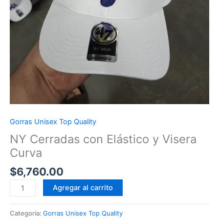
Gorras Unisex Top Quality
NY Cerradas con Elástico y Visera
Curva
$
6,760.00
NY
Agregar al carrito
Cerradas
con
Categoría:
Gorras Unisex Top Quality