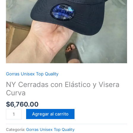
Gorras Unisex Top Quality
NY Cerradas con Elástico y Visera
Curva
$
6,760.00
NY
Agregar al carrito
Cerradas
con
Categoría:
Gorras Unisex Top Quality