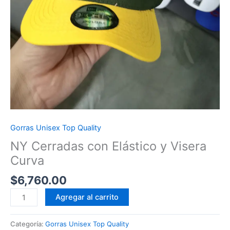
Gorras Unisex Top Quality
NY Cerradas con Elástico y Visera
Curva
$
6,760.00
NY
Agregar al carrito
Cerradas
con
Categoría:
Gorras Unisex Top Quality