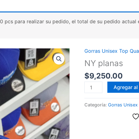
cs para realizar su pedido, el total de su pedido actual es
Gorras Unisex Top Qual
NY planas
$
9,250.00
NY
Agregar al 
planas
cantidad
Categoría:
Gorras Unisex 