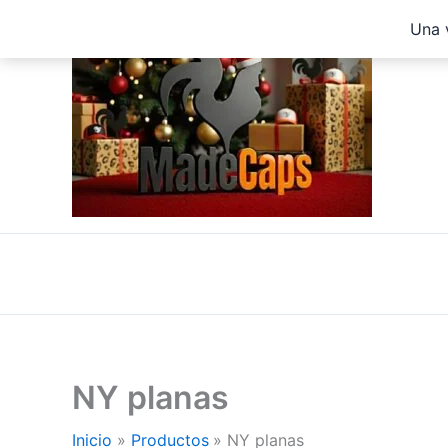
Ir
Una 
al
contenido
NY planas
Inicio
Productos
NY planas