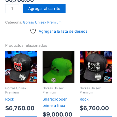
NY
Agregar al carrito
cantidad
Categoría:
Gorras Unisex Premium
Agregar a la lista de deseos
Productos relacionados
Gorras Unisex
Gorras Unisex
Gorras Unisex
Premium
Premium
Premium
Rock
Sharecropper
Rock
primera linea
$
6,760.00
$
6,760.00
$
9,000.00