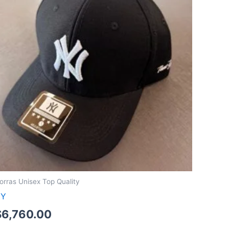
orras Unisex Top Quality
NY
$
6,760.00