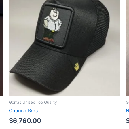
Gorras Unisex Top Quality
G
Gooring Bros
$
6,760.00