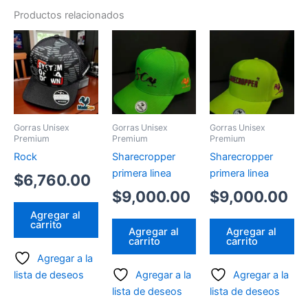
Productos relacionados
Gorras Unisex
Gorras Unisex
Gorras Unisex
Premium
Premium
Premium
Rock
Sharecropper
Sharecropper
primera linea
primera linea
$
6,760.00
$
9,000.00
$
9,000.00
Agregar al
carrito
Agregar al
Agregar al
carrito
carrito
Agregar a la
lista de deseos
Agregar a la
Agregar a la
lista de deseos
lista de deseos