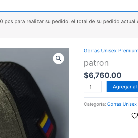
cs para realizar su pedido, el total de su pedido actual es
Gorras Unisex Premiu
patron
$
6,760.00
patron
Agregar al 
cantidad
Categoría:
Gorras Unisex