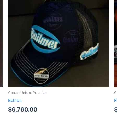
Gorras Unisex Premium
G
Bebida
R
$
6,760.00