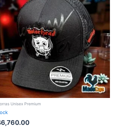
orras Unisex Premium
ock
$
6,760.00