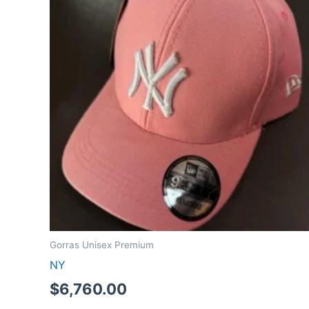
Gorras Unisex Premium
NY
$
6,760.00