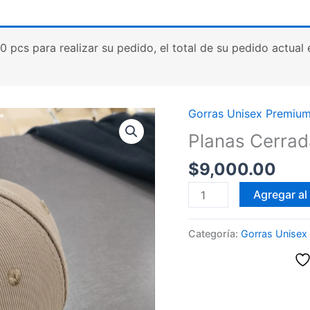
cs para realizar su pedido, el total de su pedido actual es
Gorras Unisex Premiu
Planas Cerrad
$
9,000.00
Planas
Agregar al 
Cerradas
con
Categoría:
Gorras Unisex
elástico
Premium
cantidad