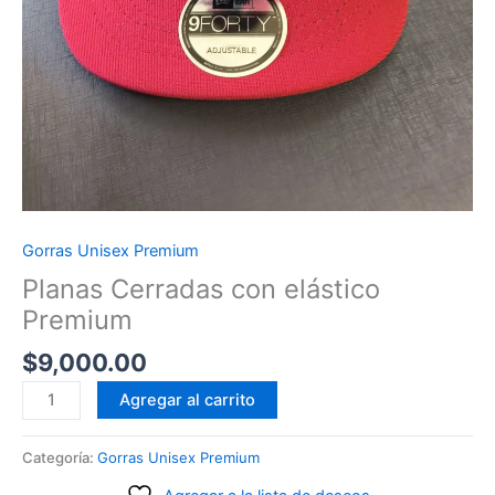
Gorras Unisex Premium
Planas Cerradas con elástico
Premium
$
9,000.00
Planas
Agregar al carrito
Cerradas
con
Categoría:
Gorras Unisex Premium
elástico