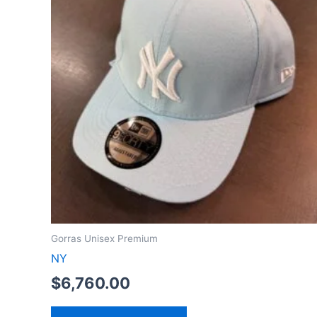
Gorras Unisex Premium
NY
$
6,760.00