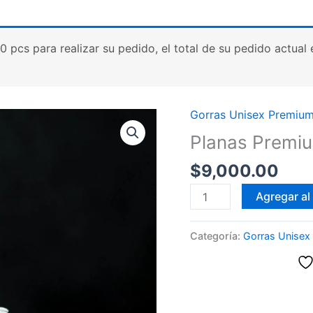
cs para realizar su pedido, el total de su pedido actual es
Gorras Unisex Premiu
Planas Premiu
$
9,000.00
Planas
Agregar al 
Premium
con
Categoría:
Gorras Unisex
abrojo
cantidad