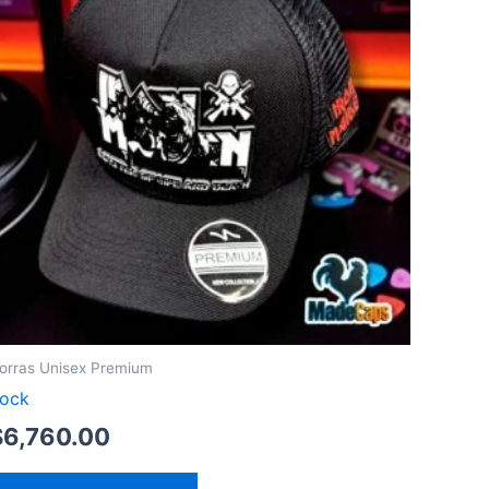
orras Unisex Premium
ock
$
6,760.00