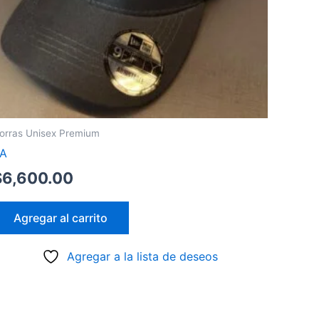
orras Unisex Premium
A
$
6,600.00
Agregar al carrito
Agregar a la lista de deseos