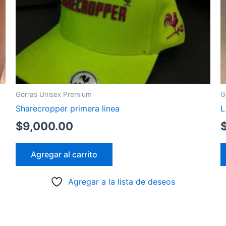
Gorras Unisex Premium
G
Sharecropper primera linea
L
$
9,000.00
Agregar al carrito
Agregar a la lista de deseos