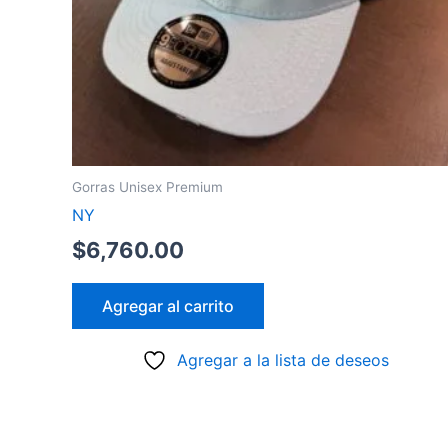
Gorras Unisex Premium
NY
$
6,760.00
Agregar al carrito
Agregar a la lista de deseos