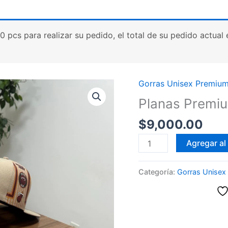
cs para realizar su pedido, el total de su pedido actual es
Gorras Unisex Premiu
Planas Premiu
$
9,000.00
Planas
Agregar al 
Premium
con
Categoría:
Gorras Unisex
abrojo
cantidad