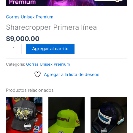
Gorras Unisex Premium
Sharecropper Primera línea
$
9,000.00
Sharecropper
Agregar al carrito
Primera
línea
Categoría:
Gorras Unisex Premium
cantidad
Agregar a la lista de deseos
Productos relacionados