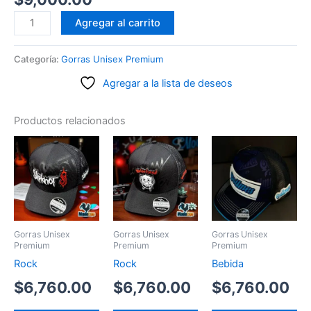
Made
Agregar al carrito
In
Made
Categoría:
Gorras Unisex Premium
Destapador
Agregar a la lista de deseos
cantidad
Productos relacionados
Gorras Unisex
Gorras Unisex
Gorras Unisex
Premium
Premium
Premium
Rock
Rock
Bebida
$
6,760.00
$
6,760.00
$
6,760.00