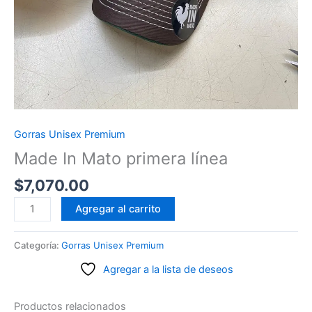
Gorras Unisex Premium
Made In Mato primera línea
$
7,070.00
Made
Agregar al carrito
In
Mato
Categoría:
Gorras Unisex Premium
primera
Agregar a la lista de deseos
línea
cantidad
Productos relacionados