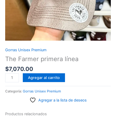
Gorras Unisex Premium
The Farmer primera línea
$
7,070.00
The
Agregar al carrito
Farmer
primera
Categoría:
Gorras Unisex Premium
línea
Agregar a la lista de deseos
cantidad
Productos relacionados