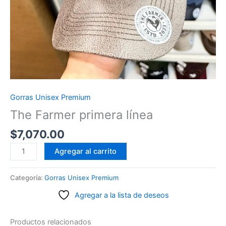
Gorras Unisex Premium
The Farmer primera línea
$
7,070.00
The
Agregar al carrito
Farmer
primera
Categoría:
Gorras Unisex Premium
línea
Agregar a la lista de deseos
cantidad
Productos relacionados